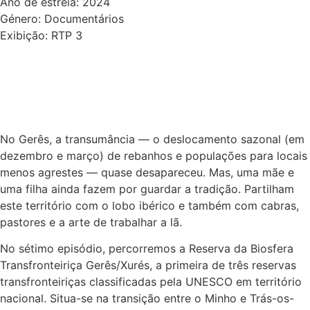
Ano de estreia: 2024
Género: Documentários
Exibição: RTP 3
ver video
ver episódios
No Gerês, a transumância — o deslocamento sazonal (em
dezembro e março) de rebanhos e populações para locais
menos agrestes — quase desapareceu. Mas, uma mãe e
uma filha ainda fazem por guardar a tradição. Partilham
este território com o lobo ibérico e também com cabras,
pastores e a arte de trabalhar a lã.
No sétimo episódio, percorremos a Reserva da Biosfera
Transfronteiriça Gerês/Xurés, a primeira de três reservas
transfronteiriças classificadas pela UNESCO em território
nacional. Situa-se na transic
a
o entre o Minho e Tra
s-os-